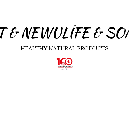
T & NEWULİFE & S
HEALTHY NATURAL PRODUCTS