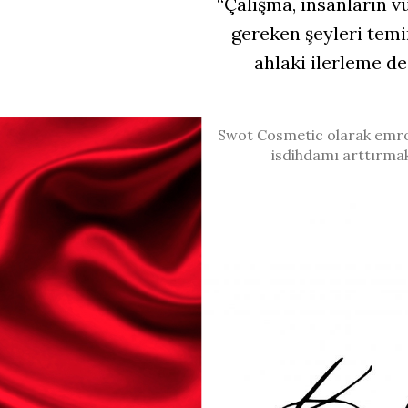
“Çalışma, insanların vü
gereken şeyleri temin
ahlaki ilerleme d
Swot Cosmetic olarak emrol
isdihdamı arttırmak