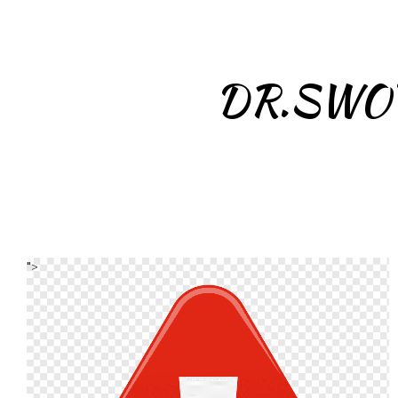
DR.SWO
">