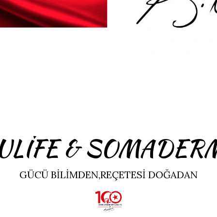
İFE & SOMADERM Ye
GÜCÜ BILIMDEN,REÇETESI DOĞADAN