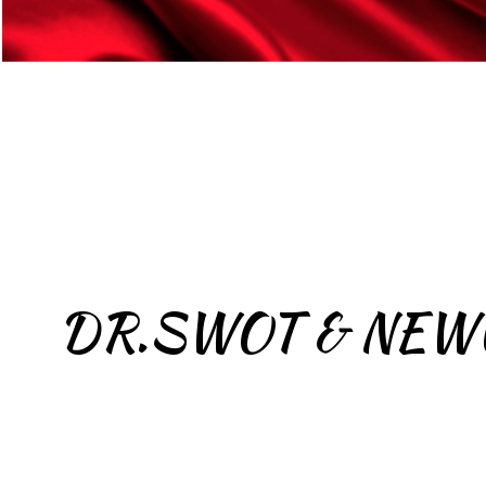
DR.SWOT & NEWUL