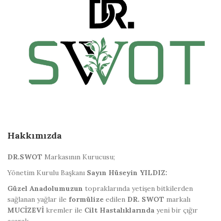
Hakkımızda
DR.
S
W
OT
Markasının Kurucusu;
Yönetim Kurulu Başkanı
Sayın Hüseyin YILDIZ:
Güzel
Anadolumuzun
topraklarında yetişen bitkilerden
sağlanan yağlar ile
formülize
edilen
DR.
S
W
OT
markalı
MUCİZEVİ
kremler ile
Cilt Hastalıklarında
yeni bir çığır