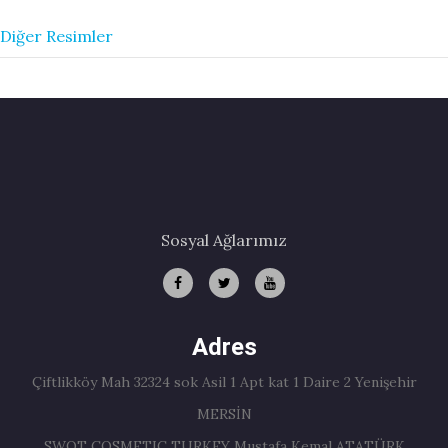
Diğer Resimler
Sosyal Ağlarımız
Adres
Çiftlikköy Mah 32324 sok Asil 1 Apt kat 1 Daire 2 Yenişehir
MERSİN
SWOT COSMETIC TURKEY Mustafa Kemal ATATÜRK