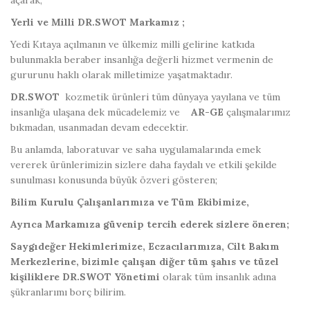
açarak,
Yerli ve Milli DR.
S
W
OT
Markamız ;
Yedi Kıtaya açılmanın ve ülkemiz milli gelirine katkıda
bulunmakla beraber insanlığa değerli hizmet vermenin de
gururunu haklı olarak milletimize yaşatmaktadır.
DR.
S
W
OT
kozmetik ürünleri tüm dünyaya yayılana ve tüm
insanlığa ulaşana dek mücadelemiz ve
AR-GE
çalışmalarımız
bıkmadan, usanmadan devam edecektir.
Bu anlamda, laboratuvar ve saha uygulamalarında emek
vererek ürünlerimizin sizlere daha faydalı ve etkili şekilde
sunulması konusunda büyük özveri gösteren;
Bilim Kurulu Çalışanlarımıza
ve Tüm Ekibimize,
Ayrıca Markamıza güvenip tercih ederek sizlere öneren;
Saygıdeğer Hekimlerimize, Eczacılarımıza, Cilt Bakım
Merkezlerine, bizimle çalışan diğer tüm şahıs ve tüzel
kişiliklere DR.
S
W
OT
Yönetimi
olarak tüm insanlık adına
şükranlarımı borç bilirim.