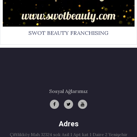
SWOT BEAUTY FRANCHISING
Sosyal Ağlarımız
Adres
Çiftlikköy Mah 32324 sok Asil 1 Apt kat 1 Daire 2 Yenişehir