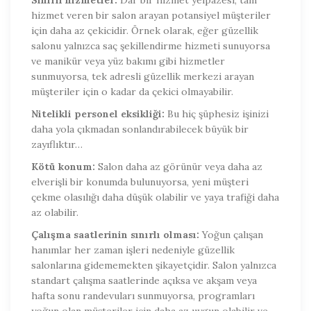
hizmet veren bir salon arayan potansiyel müşteriler
için daha az çekicidir. Örnek olarak, eğer güzellik
salonu yalnızca saç şekillendirme hizmeti sunuyorsa
ve manikür veya yüz bakımı gibi hizmetler
sunmuyorsa, tek adresli güzellik merkezi arayan
müşteriler için o kadar da çekici olmayabilir.
Nitelikli personel eksikliği:
Bu hiç şüphesiz işinizi
daha yola çıkmadan sonlandırabilecek büyük bir
zayıflıktır…
Kötü konum:
Salon daha az görünür veya daha az
elverişli bir konumda bulunuyorsa, yeni müşteri
çekme olasılığı daha düşük olabilir ve yaya trafiği daha
az olabilir.
Çalışma saatlerinin sınırlı olması:
Yoğun çalışan
hanımlar her zaman işleri nedeniyle güzellik
salonlarına gidememekten şikayetçidir. Salon yalnızca
standart çalışma saatlerinde açıksa ve akşam veya
hafta sonu randevuları sunmuyorsa, programları
yoğun olan müşteriler için daha az uygun olabilir ve