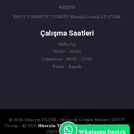
MERSİN
SWOT COSMETIC TURKEY Mustafa Kemal ATATÜRK
Çalışma Saatleri
Hafta İçi:
09:00 - 20:00
Cumartesi : 09:30 - 22:00
Pazar - Kapalı
© 2026 Hüseyin YILDIZ - Stratejik Gelişim Mimarı | SWOT
Group - © 2026
Hüseyin YILDIZ
|
Swot Cosmetic
bir SWOT
Whatsapp Destek
GROUP kuruluşudur.