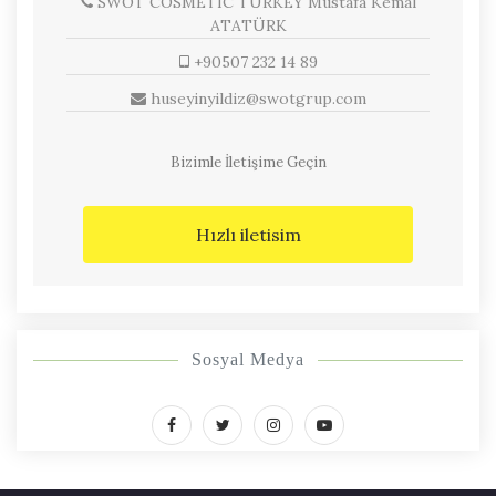
SWOT COSMETIC TURKEY Mustafa Kemal
ATATÜRK
+90507 232 14 89
huseyinyildiz@swotgrup.com
Bizimle İletişime Geçin
Hızlı iletisim
Sosyal Medya