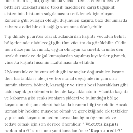
dürtü olan kaşıntı, çoğunlukla vücuda temas eden böcek ve
bitkileri uzaklaştırmak, toksik maddelere karşı bağışıklık
sisteminin histamin salgılamasını tetiklemek için oluşur.
Esneme gibi bulaşıcı olduğu düşünülen kaşıntı, bazı durumlarda
rahatsız edici bir cilt sağlığı sorununa dönüşebilir.
Tıp dilinde pruritus olarak adlandırılan kaşıntı, vücudun belirli
bölgelerinde olabileceği gibi tüm vücutta da görülebilir. Cildin
nem düzeyini korumak, uygun olmayan kozmetik ürünlerden
uzak durmak ve doğal kumaşlardan yapılmış kıyafetler giymek,
vücutta kaşıntı hissinin azaltılmasında etkilidir.
Uykusuzluk ve huzursuzluk gibi sonuçlar doğurabilen kaşıntı,
deri hastalıkları, alerji ve hormonal değişimlerin yanı sıra
immün sistem, böbrek, karaciğer ve tiroit bezi hastalıkları gibi
ciddi sağlık problemlerinden de kaynaklanabilir. Vücutta kaşıntı
ve kabarma gibi reaksiyonların şiddeti ve bulunduğu bölge,
kaşıntının oluşum sebebi hakkında kısmen bilgi verebilir. Ancak
uzman bir hekime muayene olmak ve gerektiğinde ek tetkikler
yaptırmak, kaşıntının neden kaynaklandığını öğrenmek ve
tedavi olmak için son derece önemlidir.
" Vücutta kaşıntı
neden olur?"
sorusunu yanıtlamadan önce
"Kaşıntı nedir?"