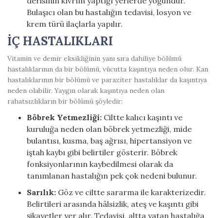
derisinin kıvrım yaptığı yerlerde yoğundur.
Bulaşıcı olan bu hastalığın tedavisi, losyon ve
krem türü ilaçlarla yapılır.
İÇ HASTALIKLARI
Vitamin ve demir eksikliğinin yanı sıra dahiliye bölümü
hastalıklarının da bir bölümü, vücutta kaşıntıya neden olur. Kan
hastalıklarının bir bölümü ve paraziter hastalıklar da kaşıntıya
neden olabilir. Yaygın olarak kaşıntıya neden olan
rahatsızlıkların bir bölümü şöyledir:
Böbrek Yetmezliği:
Ciltte kalıcı kaşıntı ve
kuruluğa neden olan böbrek yetmezliği,
mide
bulantısı
, kusma, baş ağrısı,
hipertansiyon
ve
iştah kaybı gibi belirtiler gösterir. Böbrek
fonksiyonlarının kaybedilmesi olarak da
tanımlanan hastalığın pek çok nedeni bulunur.
Sarılık:
Göz ve ciltte sararma ile karakterizedir.
Belirtileri arasında hâlsizlik, ateş ve kaşıntı gibi
şikayetler yer alır. Tedavisi, altta yatan hastalığa