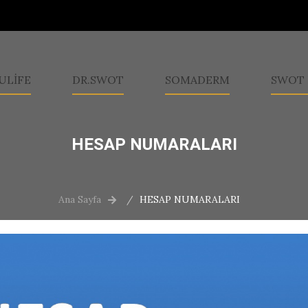
ULİFE
DR.SWOT
SOMADERM
SWOT 
HESAP NUMARALARI
Ana Sayfa
HESAP NUMARALARI