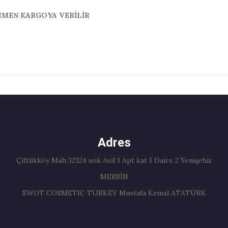
HEMEN KARGOYA VERİLİR
Adres
Çiftlikköy Mah 32324 sok Asil 1 Apt kat 1 Daire 2 Yenişehir
MERSİN
SWOT COSMETIC TURKEY Mustafa Kemal ATATÜRK