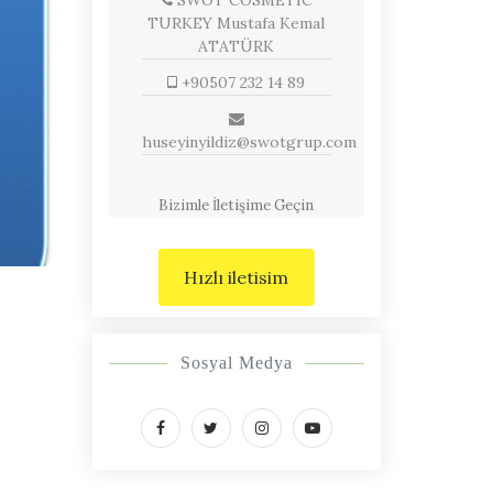
SWOT COSMETIC
TURKEY Mustafa Kemal
ATATÜRK
+90507 232 14 89
huseyinyildiz@swotgrup.com
Bizimle İletişime Geçin
Hızlı iletisim
Sosyal Medya